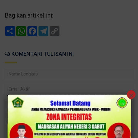
Bagikan artikel ini:
Share
WhatsApp
Facebook
Telegram
Copy
Link
KOMENTARI TULISAN INI
×